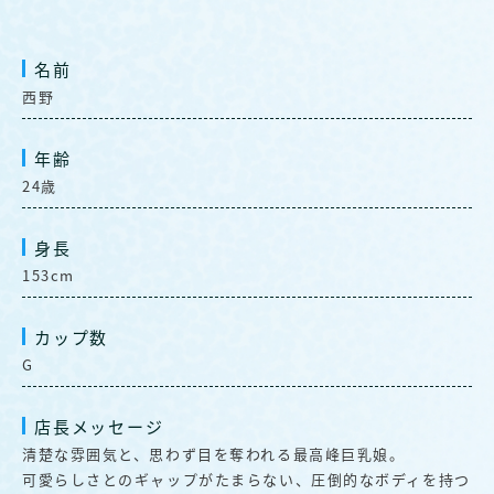
名前
西野
年齢
24歳
身長
153cm
カップ数
G
店長メッセージ
清楚な雰囲気と、思わず目を奪われる最高峰巨乳娘。
可愛らしさとのギャップがたまらない、圧倒的なボディを持つ