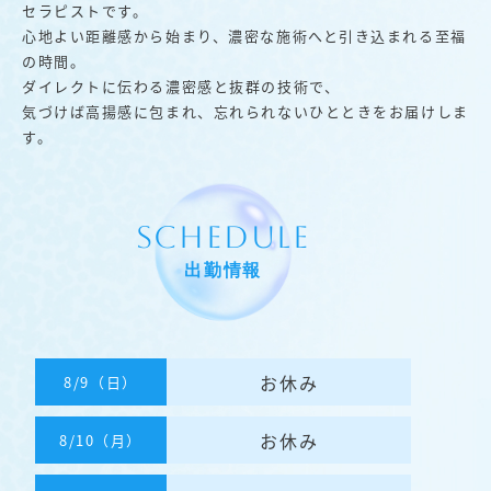
セラピストです。
心地よい距離感から始まり、濃密な施術へと引き込まれる至福
の時間。
ダイレクトに伝わる濃密感と抜群の技術で、
気づけば高揚感に包まれ、忘れられないひとときをお届けしま
す。
SCHEDULE
出勤情報
お休み
8/9（日）
お休み
8/10（月）