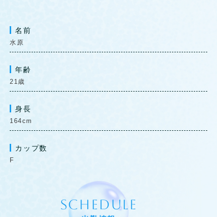
名前
水原
年齢
21歳
身長
164cm
カップ数
F
SCHEDULE